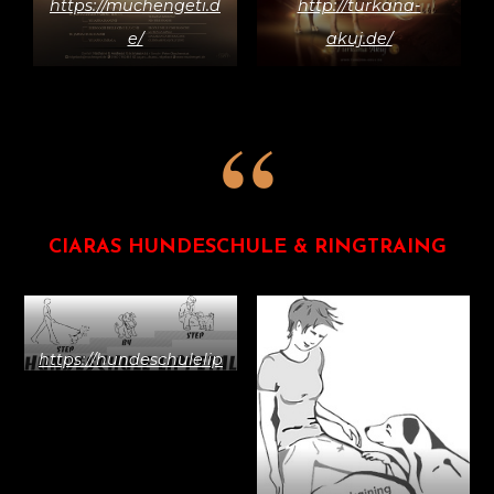
https://muchengeti.d
http://turkana-
e/
akuj.de/
CIARAS HUNDESCHULE & RINGTRAING
https://hundeschulelip
petal.de/