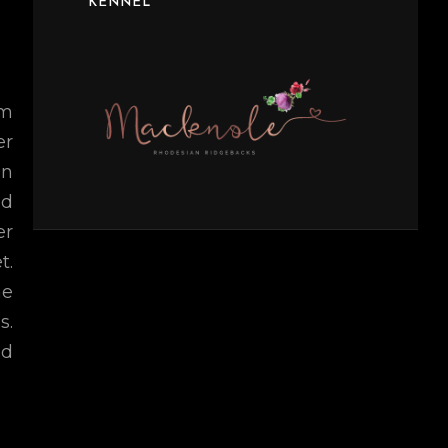
KENNEL
em
er
en
nd
er
t.
ne
s.
nd