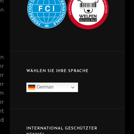
em
on
en
hr
WÄHLEN SIE IHRE SPRACHE
er
er
German
um
er
ht
nd
INTERNATIONAL GESCHÜTZTER