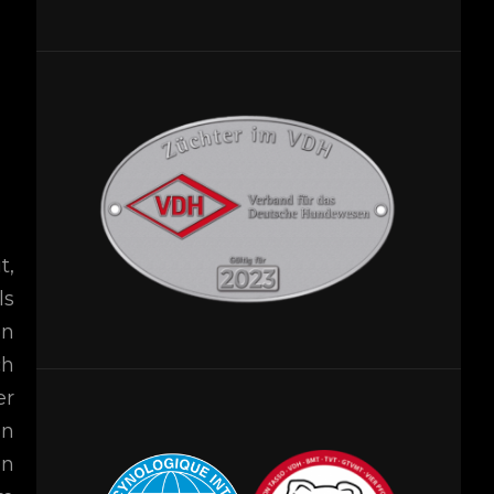
t,
ls
en
ch
er
en
en