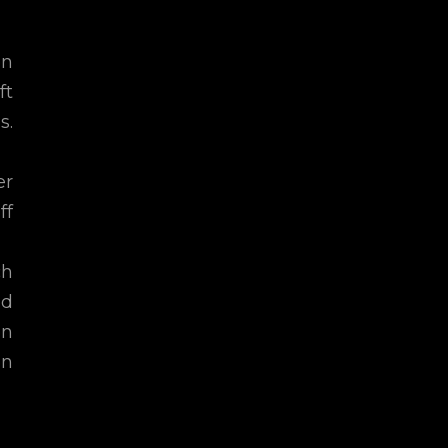
en
ft
s.
er
ff
ch
nd
en
on